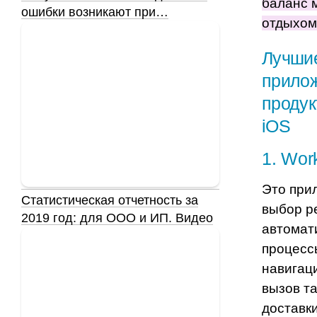
баланс 
ошибки возникают при…
отдыхом
Лучши
прило
продук
iOS
1
.
Work
Это при
Статистическая отчетность за
выбор р
2019 год: для ООО и ИП. Видео
автомат
процесс
навигац
вызов та
доставк