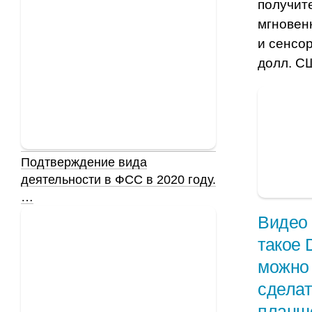
получит
мгновен
и сенсо
долл. С
Подтверждение вида
деятельности в ФСС в 2020 году.
…
Видео 
такое 
можно 
сделат
планш