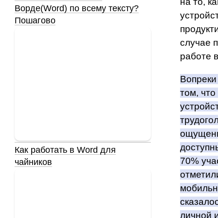
на то, к
Ворде(Word) по всему тексту?
устройс
Пошагово
продукт
случае 
работе 
Вопрек
том
, чт
устройс
трудого
ощущени
доступн
Как работать в Word для
70% уча
чайников
отметил
мобильн
сказало
личной 