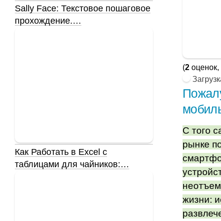
Sally Face: Текстовое пошаговое
прохождение.…
(
2
оценок,
Загрузка
Пожал
мобил
С того с
рынке п
Как Работать в Excel с
смартфо
таблицами для чайников:…
устройс
неотъем
жизни: 
развлеч