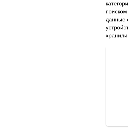
категори
поиском
данные 
устройс
хранил