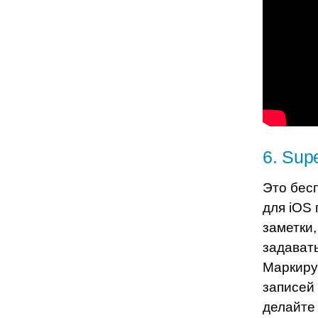
6
.
Supe
Это бес
для iOS 
заметки
задават
Маркиру
записей
делайте 