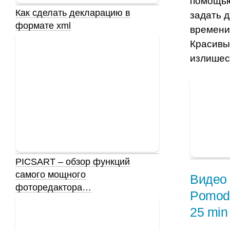
помощью
Как сделать декларацию в
задать 
формате xml
времени
Красивы
излише
PICSART – обзор функций
самого мощного
Видео 
фоторедактора…
Pomodo
25 min