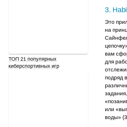
3
.
Habi
Это при
на
принц
Сайнфел
цепочку
вам сфо
ТОП 21 популярных
для раб
киберспортивных игр
отслежив
подряд 
различн
задания,
«позани
или «вы
воды»
(