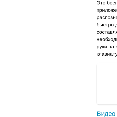
Это бес
приложе
распозн
быстро 
составл
необход
руки на
клавиат
Видео 