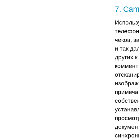
7
.
Cam
Использ
телефон
чеков, з
и так д
других к
коммент
отскани
изображ
примеча
собстве
устанав
просмот
докумен
синхрон