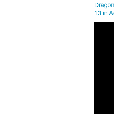
Dragon
13 in A