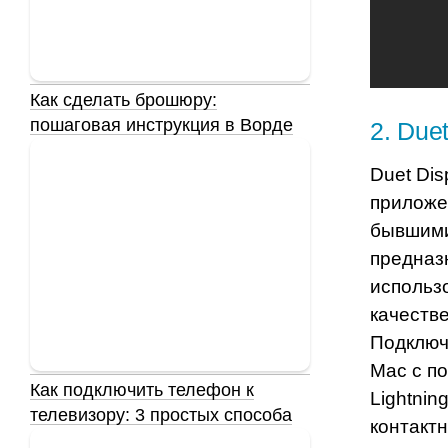
Как сделать брошюру:
пошаговая инструкция в Ворде
2
.
Duet
Duet Dis
приложе
бывшими
предназ
использо
качестве
Подключ
Mac с п
Как подключить телефон к
Lightnin
телевизору: 3 простых способа
контакт