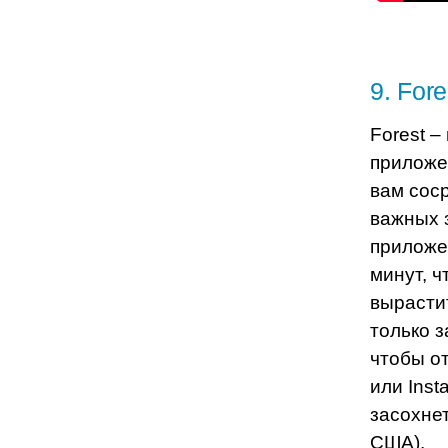
9
.
Fore
Forest 
приложе
вам сос
важных 
приложе
минут, ч
вырасти
только 
чтобы о
или Inst
засохне
США).