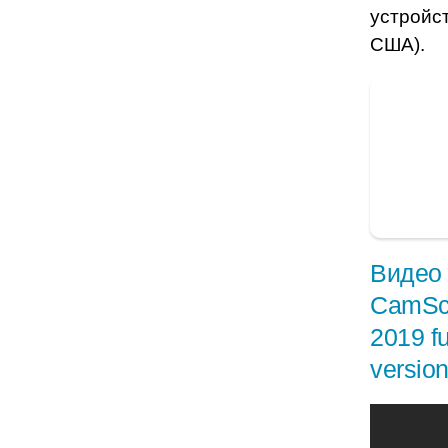
устройс
США).
Видео 
CamSca
2019 fu
versio