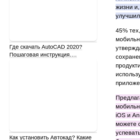
жизни и,
улучшил
45% тех,
мобильн
Где скачать AutoCAD 2020?
утвержда
Пошаговая инструкция.…
сохране
продукт
использ
приложе
Предлаг
мобильн
iOS и An
можете 
успеват
Как установить Автокад? Какие