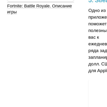
Fortnite: Battle Royale. Описание
Одно из
игры
приложен
поможет
полезны
вас
к
ежедне
ряда за
заплани
долл. С
для Appl