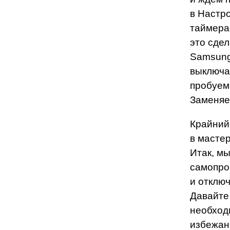
в Настр
таймера
это сдел
Samsung
выключа
пробуем
Заменяе
Крайний
в масте
Итак, м
самопро
и отклю
Давайте 
необход
избежан