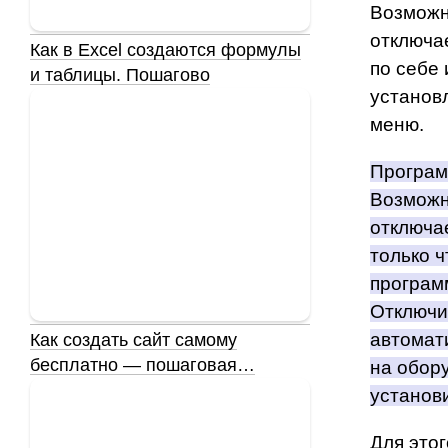
Возможн
отключа
Как в Excel создаются формулы
по себе
и таблицы. Пошагово
установ
меню.
Програм
Возможн
отключае
только 
програм
Отключи
автомат
Как создать сайт самому
бесплатно — пошаговая…
на обор
установ
Для этог