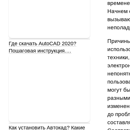
времене
Начнем 
вызыва
неполад
Причины
Где скачать AutoCAD 2020?
использ
Пошаговая инструкция.…
техники,
электро
непонят
пользов
могут б
разными
изменен
до проб
составл
Как установить Автокад? Какие