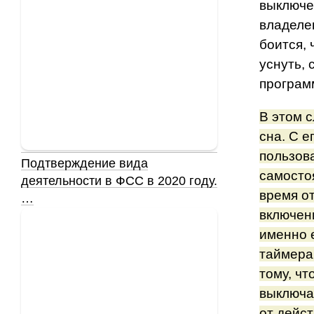
выключе
владеле
боится, 
уснуть,
програм
В этом 
сна. С 
пользов
Подтверждение вида
самосто
деятельности в ФСС в 2020 году.
время о
…
включен
именно 
таймера
тому, чт
выключа
от дейст