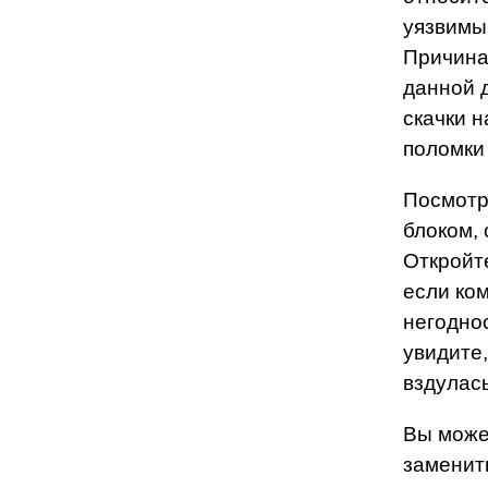
уязвимы
Причина
данной 
скачки н
поломки 
Посмотре
блоком,
Откройт
если ко
негоднос
увидите,
вздулась
Вы може
заменит