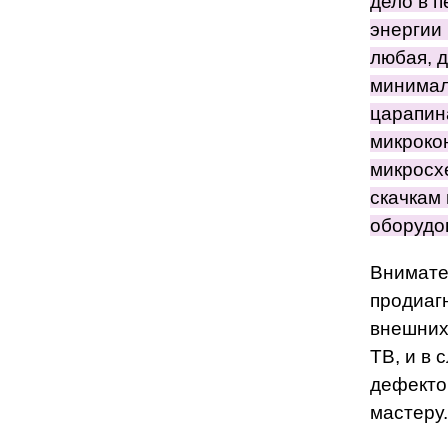
дело в 
энергии
любая, 
минимал
царапин
микроко
микросх
скачкам
оборудо
Внимате
продиаг
внешних
ТВ, и в
дефекто
мастеру.