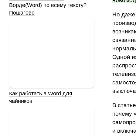
новомод
Ворде(Word) по всему тексту?
Пошагово
Но даже
произво
возника
связанн
нормаль
Одной и
распрос
телевиз
самосто
выключа
Как работать в Word для
чайников
В стать
почему 
самопро
и включа