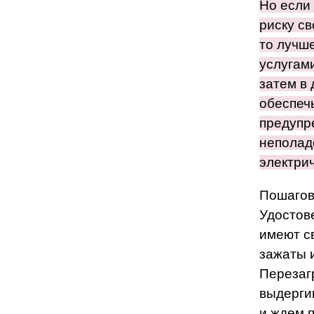
Но если 
риску св
то лучш
услугам
затем в
обеспеч
предупр
неполад
электрич
Пошагов
Удостов
имеют с
зажаты 
Перезаг
выдерги
и ждем 