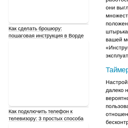
они выгл
множес
положен
Как сделать брошюру:
штырька
пошаговая инструкция в Ворде
вашей м
«Инстру
эксплуа
Таймер
Настрой
далеко 
вероятно
пользов
Как подключить телефон к
отношен
телевизору: 3 простых способа
бесконт