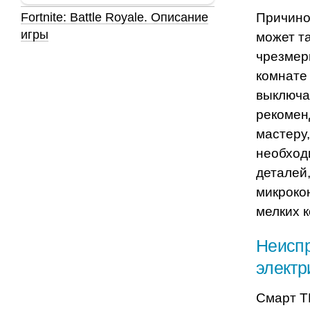
Причино
Fortnite: Battle Royale. Описание
игры
может та
чрезмер
комнате
выключа
рекоменд
мастеру,
необход
деталей,
микроко
мелких 
Неиспр
электр
Смарт Т