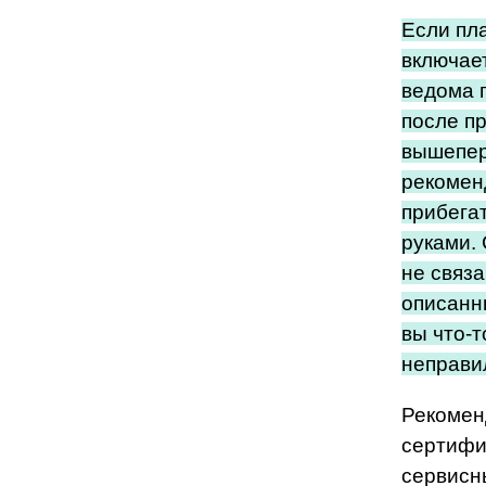
Если пл
включае
ведома 
после п
вышепе
рекоменд
прибега
руками. 
не связа
описанн
вы что-т
неправи
Рекомен
сертиф
сервисн