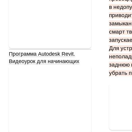
в недоп
приводит
замыкан
смарт т
запускае
Для уст
Программа Autodesk Revit.
неполад
Видеоурок для начинающих
заднюю 
убрать 