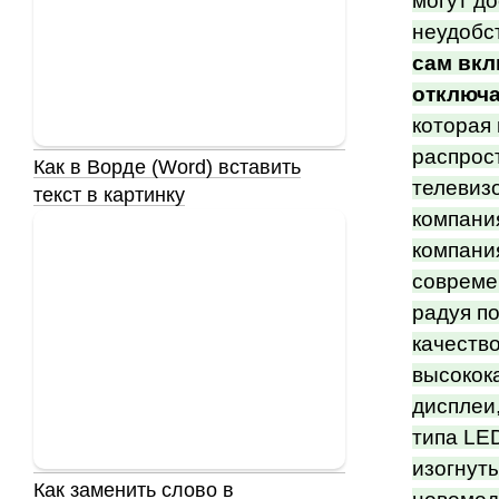
могут д
неудобс
сам вкл
отключа
которая
распрос
Как в Ворде (Word) вставить
телевиз
текст в картинку
компани
компани
совреме
радуя п
качество
высокок
дисплеи
типа LE
изогнут
Как заменить слово в