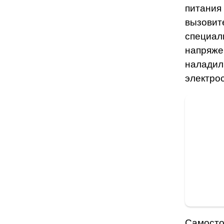
питания 
вызовит
специал
напряжен
наладил
электро
Самосто