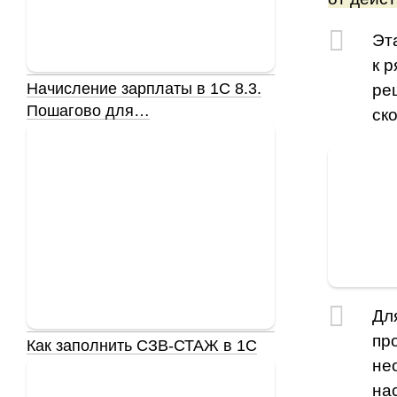
Эт
к 
Начисление зарплаты в 1С 8.3.
ре
Пошагово для…
ск
Дл
пр
Как заполнить СЗВ-СТАЖ в 1С
не
на