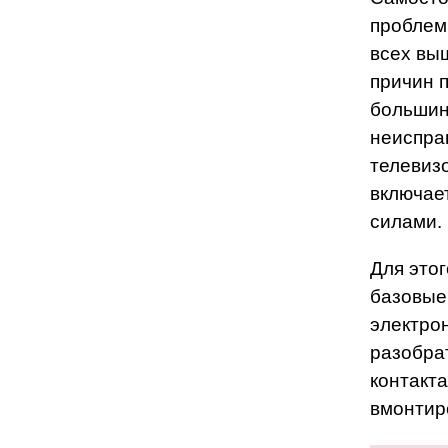
проблем
всех вы
причин 
большин
неиспра
телевиз
включае
силами.
Для это
базовые
электро
разобра
контакт
вмонтир