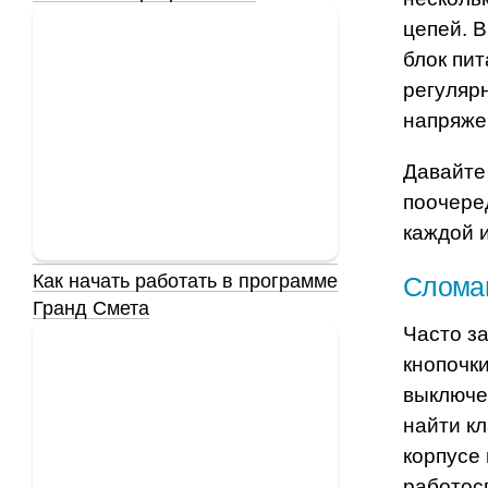
цепей. 
блок пит
регуляр
напряже
Давайте
поочеред
каждой и
Как начать работать в программе
Слома
Гранд Смета
Часто з
кнопочк
выключе
найти к
корпусе 
работос