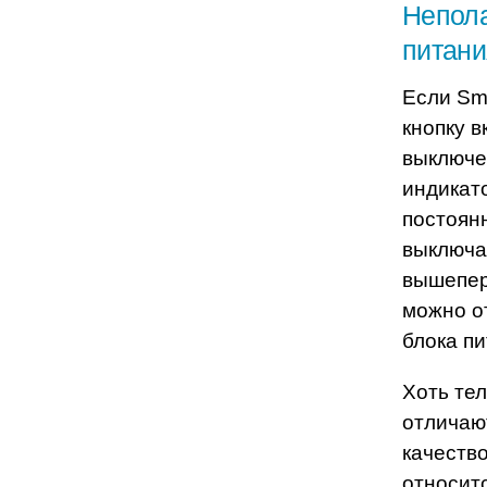
Непола
питани
Если Sma
кнопку в
выключен
индикат
постоян
выключае
вышепер
можно о
блока пи
Хоть тел
отличаю
качеств
относит