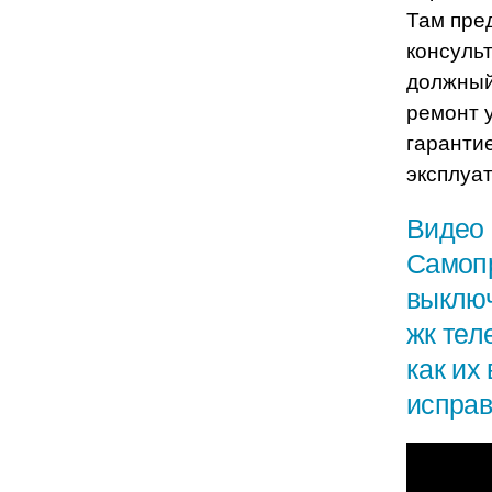
Там пре
консуль
должный
ремонт у
гаранти
эксплуат
Видео 
Самоп
выключ
жк тел
как их
исправ