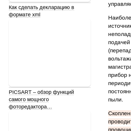
управля
Как сделать декларацию в
формате xml
Наиболе
источни
неполад
подачей
(перепа
вольтаж
магистр
прибор 
периоди
постоян
PICSART – обзор функций
пыли.
самого мощного
фоторедактора…
Скоплен
проводи
провоци