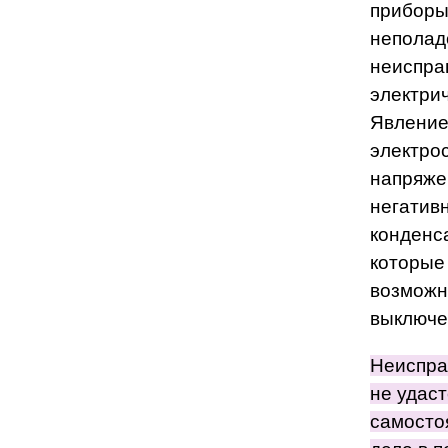
приборы
неполад
неиспра
электрич
Явление
электро
напряже
негатив
конденс
которые 
возможн
выключе
Неиспра
не удас
самосто