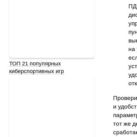
ПД
ди
уп
пу
вы
на
есл
ТОП 21 популярных
ус
киберспортивных игр
уд
от
Провери
и удобс
парамет
тот же д
сработа