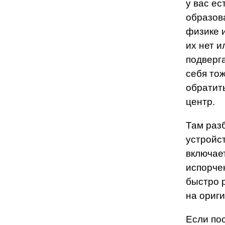
у вас е
образов
физике 
их нет и
подверга
себя тож
обратит
центр.
Там раз
устройс
включает
испорче
быстро 
на ориги
Если по