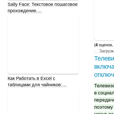
Sally Face: Текстовое пошаговое
прохождение.…
(
4
оценок,
Загрузка
Телеви
включа
отключ
Как Работать в Excel с
таблицами для чайников:…
Телевиз
в социа
передач
поэтому 