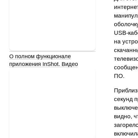
интернет
манипул
оболочк
USB-каб
на устро
скачанн
О полном функционале
телевиз
приложения InShot. Видео
сообщен
ПО.
Приблиз
секунд 
выключе
видно, ч
загорелс
включил